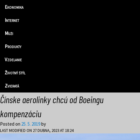
Ekonomika
Internet
Muži
Produkty
Vzdelanie
Životný štýl
Zvieratá
Čínske aerolinky chcú od Boeingu
kompenzáciu
Posted on
25. 5. 2019
by
LAST MODIFIED ON 27 DUBNA, 2023 AT 18:24