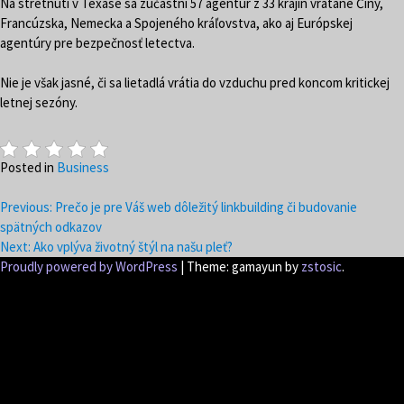
Na stretnutí v Texase sa zúčastní 57 agentúr z 33 krajín vrátane Číny,
Francúzska, Nemecka a Spojeného kráľovstva, ako aj Európskej
agentúry pre bezpečnosť letectva.
Nie je však jasné, či sa lietadlá vrátia do vzduchu pred koncom kritickej
letnej sezóny.
Posted in
Business
Previous:
Prečo je pre Váš web dôležitý linkbuilding či budovanie
Navigace
spätných odkazov
Next:
Ako vplýva životný štýl na našu pleť?
pro
Proudly powered by WordPress
|
Theme: gamayun by
zstosic
.
příspěvek