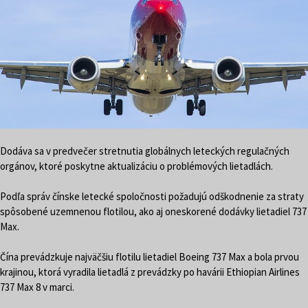
Dodáva sa v predvečer stretnutia globálnych leteckých regulačných
orgánov, ktoré poskytne aktualizáciu o problémových lietadlách.
Podľa správ čínske letecké spoločnosti požadujú odškodnenie za straty
spôsobené uzemnenou flotilou, ako aj oneskorené dodávky lietadiel 737
Max.
Čína prevádzkuje najväčšiu flotilu lietadiel Boeing 737 Max a bola prvou
krajinou, ktorá vyradila lietadlá z prevádzky po havárii Ethiopian Airlines
737 Max 8 v marci.