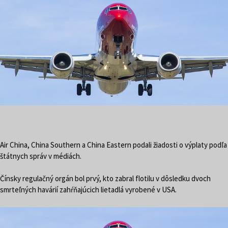
Air China, China Southern a China Eastern podali žiadosti o výplaty podľa
štátnych správ v médiách.
Čínsky regulačný orgán bol prvý, kto zabral flotilu v dôsledku dvoch
smrteľných havárií zahŕňajúcich lietadlá vyrobené v USA.