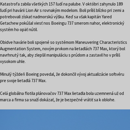
Katastrofa zabila všetkých 157 ľudí na palube. V októbri zahynulo 189
ľudí pri havárii Lion Air s rovnakým modelom. Boli príliš blízko pri zemi a
potrebovali získať nadmorskú výšku. Keď sa však kapitán Yared
Getachew pokúšal viesť nos Boeingu 737 smerom nahor, elektronický
systém ho opäť nútil.
Obidve havárie boli spojené so systémom Maneuvering Characteristics
Augmentation System, novým prvkom na lietadlách 737 Max, ktorý bol
navrhnutý tak, aby zlepšil manipuláciu s prúdom a zastavil ho v príliš
vysokom uhle.
Minulý týždeň Boeing povedal, že dokončil vývoj aktualizácie softvéru
pre svoje lietadlá 737 Max.
Celá globálna flotila plánovačov 737 Max lietadla bola uzemnená už od
marca a firma sa snaží dokázať, že je bezpečné vrátiť sa k oblohe.