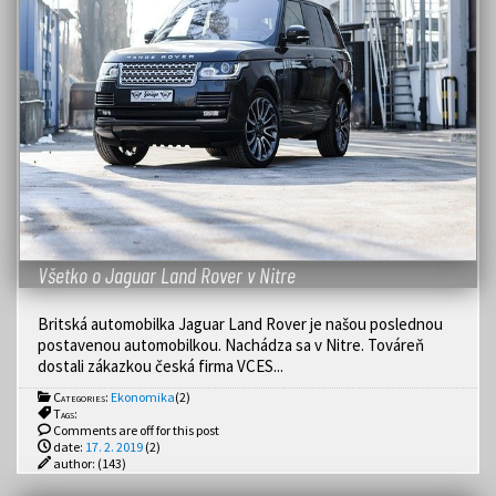
Všetko o Jaguar Land Rover v Nitre
Britská automobilka Jaguar Land Rover je našou poslednou
postavenou automobilkou. Nachádza sa v Nitre. Továreň
dostali zákazkou česká firma VCES...
Categories:
Ekonomika
(2)
Tags:
Comments are off for this post
date:
17. 2. 2019
(2)
author:
(143)