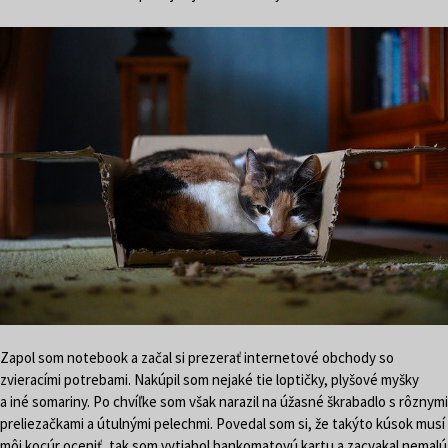
Zapol som notebook a začal si prezerať internetové obchody so
zvieracími potrebami. Nakúpil som nejaké tie loptičky, plyšové myšky
a iné somariny. Po chvíľke som však narazil na úžasné škrabadlo s rôznymi
preliezačkami a útulnými pelechmi. Povedal som si, že takýto kúsok musí
môj kocúr oceniť, tak som vytiahol bankomatovú kartu a zacvakal nemalú