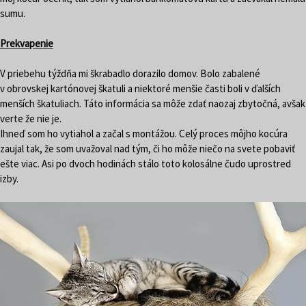
sumu.
Prekvapenie
V priebehu týždňa mi škrabadlo dorazilo domov. Bolo zabalené
v obrovskej kartónovej škatuli a niektoré menšie časti boli v ďalších
menších škatuliach. Táto informácia sa môže zdať naozaj zbytočná, avšak
verte že nie je.
Ihneď som ho vytiahol a začal s montážou. Celý proces môjho kocúra
zaujal tak, že som uvažoval nad tým, či ho môže niečo na svete pobaviť
ešte viac. Asi po dvoch hodinách stálo toto kolosálne čudo uprostred
izby.