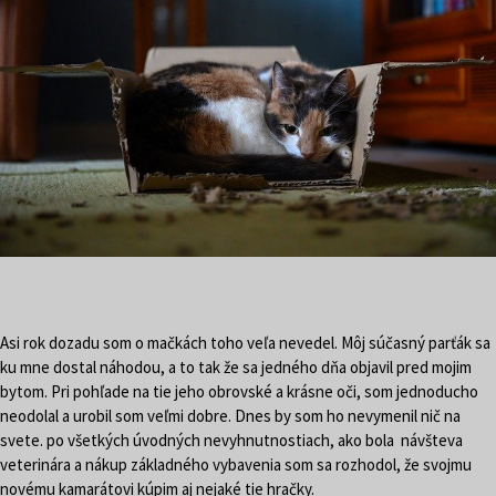
Asi rok dozadu som o mačkách toho veľa nevedel. Môj súčasný parťák sa
ku mne dostal náhodou, a to tak že sa jedného dňa objavil pred mojim
bytom. Pri pohľade na tie jeho obrovské a krásne oči, som jednoducho
neodolal a urobil som veľmi dobre. Dnes by som ho nevymenil nič na
svete. po všetkých úvodných nevyhnutnostiach, ako bola návšteva
veterinára a nákup základného vybavenia som sa rozhodol, že svojmu
novému kamarátovi kúpim aj nejaké tie hračky.