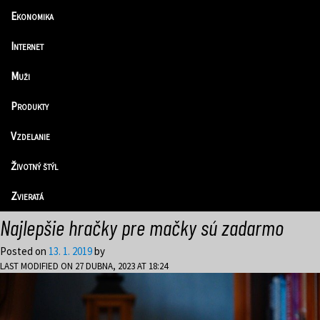
Ekonomika
Internet
Muži
Produkty
Vzdelanie
Životný štýl
Zvieratá
Najlepšie hračky pre mačky sú zadarmo
Posted on
13. 1. 2019
by
LAST MODIFIED ON 27 DUBNA, 2023 AT 18:24