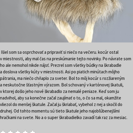
Išiel som sa osprchovať a pripraviť si niečo na večeru. kocúr ostal
v miestnosti, aby mal čas na preskúmanie tejto novinky. Po návrate som
ho ale nemohol nikde nájsť. Prezrel som všetky búdky na škrabadle
a doslova všetky kúty v miestnosti. Asi po piatich minútach môjho
pátrania, ma niečo chňaplo za sveter. Bol to môj kocúr s rozžiareným
a neskutočne šťastným výrazom. Bol schovaný v kartónovej škatuli,
v ktorej došlo jeho nové škrabadlo za nemalé peniaze. Keď som ju
nadvihol, aby sa konečne začal zaujímať o to, o čo sa mal, okamžite
vliezol do menšej škatule. Začal ju škriabať, vybehol z nej a skočil do
druhej. Od tohto momentu sú tieto škatule jeho najobľúbenejšími
hračkami na svete. No a o super škrabadielko zavadí tak raz za mesiac.