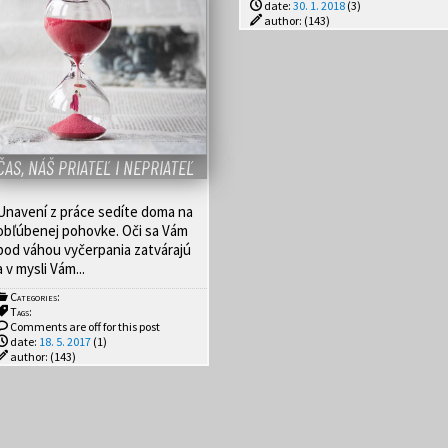
date:
30. 1. 2018
(3)
author:
(143)
ČAS, NÁŠ PRIATEĽ I NEPRIATEĽ
Unavení z práce sedíte doma na
obľúbenej pohovke. Oči sa Vám
pod váhou vyčerpania zatvárajú
a v mysli Vám...
Categories:
Tags:
Comments are off for this post
date:
18. 5. 2017
(1)
author:
(143)