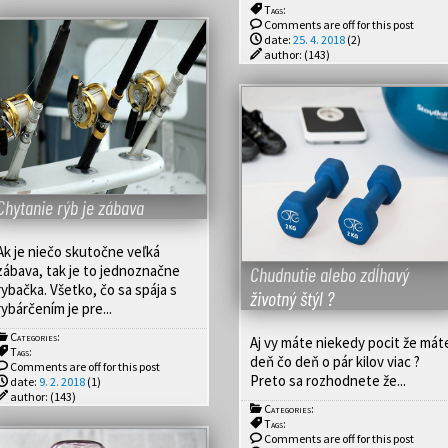
Tags:
Comments are off for this post
date:
25. 4. 2018
(2)
author:
(143)
Chytanie rýb je zábava
Ak je niečo skutočne veľká
zábava, tak je to jednoznačne
Chudnutie alebo zdĺhavý
rybačka. Všetko, čo sa spája s
životný štýl ?
rybárčením je pre...
Categories:
Aj vy máte niekedy pocit že mát
Tags:
deň čo deň o pár kilov viac ?
Comments are off for this post
Preto sa rozhodnete že...
date:
9. 2. 2018
(1)
author:
(143)
Categories:
Tags:
Comments are off for this post