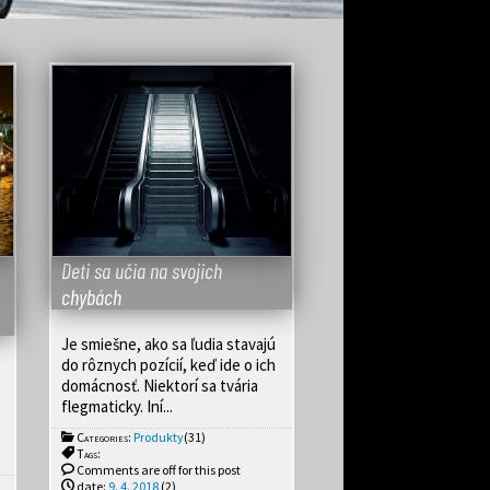
Deti sa učia na svojich
chybách
Je smiešne, ako sa ľudia stavajú
do rôznych pozícií, keď ide o ich
domácnosť. Niektorí sa tvária
flegmaticky. Iní...
Categories:
Produkty
(31)
Tags:
Comments are off for this post
date:
9. 4. 2018
(2)