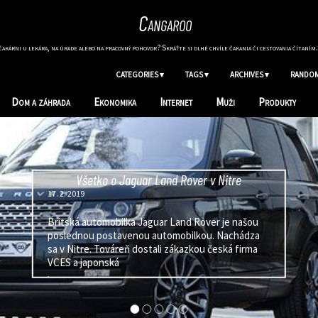
Cangaroo
akárni u lekára, na úrade alebo na pracovný pohovor? Skráťte si dlhé chvíle čakania či cestovania čítaním.
CATEGORIES ▾
TAGS ▾
ARCHIVES ▾
RANDOM
Dom a záhrada
Ekonomika
Internet
Muži
Produkty
Nevpusťte ich do svojho domu
3. 10. 2018
Rôzne druhy pascí sú asi najčastejšie využívaným
prostriedkom na odchyt a likvidáciu hlodavcov.
Nezabudnite však na to, že sa jedná o veľmi