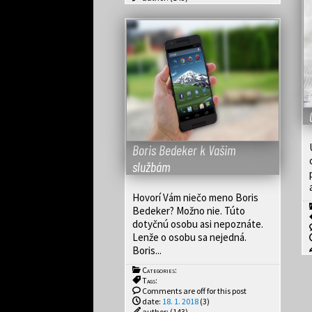
Boris Bedeker k Vašim
službám
Hovorí Vám niečo meno Boris
Bedeker? Možno nie. Túto
dotyčnú osobu asi nepoznáte.
Lenže o osobu sa nejedná.
Boris...
Categories:
Tags:
Comments are off for this post
date:
18. 1. 2018
(3)
author:
(143)