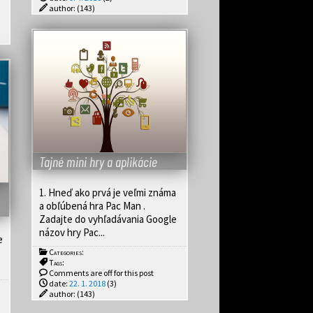
author:
(143)
Tajné mini hry a aplikácie
1. Hneď ako prvá je veľmi známa
a obľúbená hra Pac Man .
Zadajte do vyhľadávania Google
názov hry Pac...
e
Categories:
Tags:
Comments are off for this post
date:
22. 1. 2018
(3)
author:
(143)