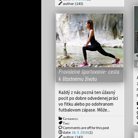
author:
(143)
Pravidelné športovanie- cesta
k šťastnému životu
Každý z nás pozná ten úžasný
pocit po dobre odvedenej práci
vo fitku alebo po odohranom
futbalovom zápase. Môže...
Categories:
Tags:
Comments are off for this post
date:
16. 3. 2018
(1)
author:
(143)