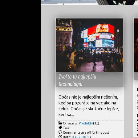
Zvoľte tú najlepšiu
technológiu
Občas nie je najlepším riešením,
keď sa pozeráte na vec ako na
celok. Občas je skutočne lepšie,
keď sa...
Categories:
Produkty
(31)
Tags:
Comments are off for this post
date:
8. 6. 2018
(1)