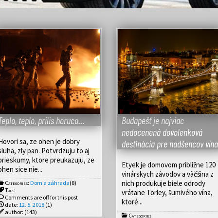
Teplo, teplo, prilis horuco…
Budapešť je najviac
nedocenená dovolenková
Hovori sa, ze ohen je dobry
destinácia pre nadšencov vína
sluha, zly pan. Potvrdzuju to aj
prieskumy, ktore preukazuju, ze
Etyek je domovom približne 120
ohen sice nie...
vinárskych závodov a väčšina z
nich produkuje biele odrody
Categories:
Dom a záhrada
(8)
Tags:
vrátane Törley, šumivého vína,
Comments are off for this post
ktoré...
date:
12. 5. 2018
(1)
author:
(143)
Categories: